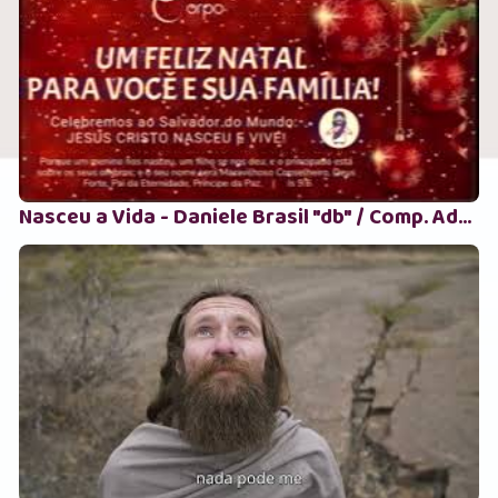
Nasceu a Vida - Daniele Brasil "db" / Comp. Adonai E Souza por DDVp 2025