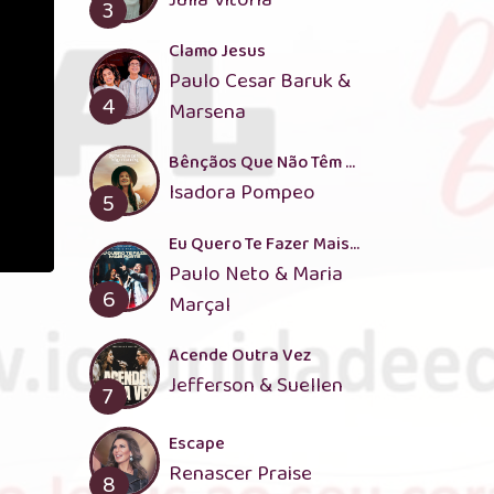
3
Clamo Jesus
Paulo Cesar Baruk &
4
Marsena
Bênçãos Que Não Têm Fim
Isadora Pompeo
5
Eu Quero Te Fazer Mais Forte
Paulo Neto & Maria
6
Marçal
Acende Outra Vez
Jefferson & Suellen
7
Escape
Renascer Praise
8