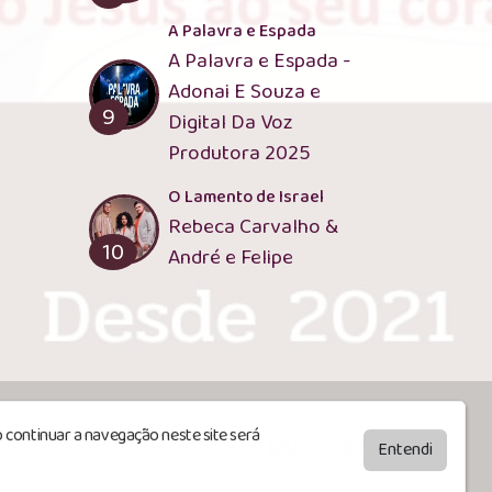
A Palavra e Espada
A Palavra e Espada -
Adonai E Souza e
9
Digital Da Voz
Produtora 2025
O Lamento de Israel
Rebeca Carvalho &
10
André e Felipe
 continuar a navegação neste site será
by
BRASCAST
Entendi