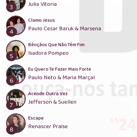
Julia Vitoria
3
Clamo Jesus
Paulo Cesar Baruk & Marsena
4
Bênçãos Que Não Têm Fim
Isadora Pompeo
5
Eu Quero Te Fazer Mais Forte
Paulo Neto & Maria Marçal
6
Acende Outra Vez
Jefferson & Suellen
7
Escape
Renascer Praise
8