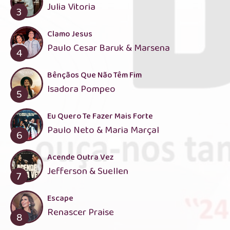
Julia Vitoria
3
Clamo Jesus
Paulo Cesar Baruk & Marsena
4
Bênçãos Que Não Têm Fim
Isadora Pompeo
5
Eu Quero Te Fazer Mais Forte
Paulo Neto & Maria Marçal
6
Acende Outra Vez
Jefferson & Suellen
7
Escape
Renascer Praise
8